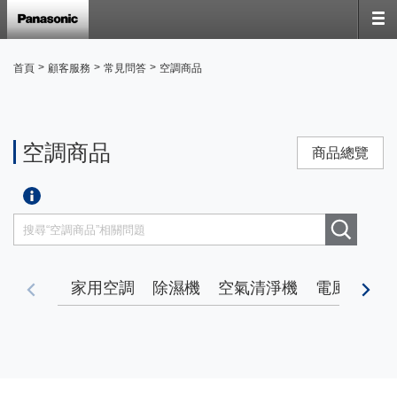
>
>
>
首頁
顧客服務
常見問答
空調商品
空調商品
商品總覽
家用空調
除濕機
空氣清淨機
電風扇
暖