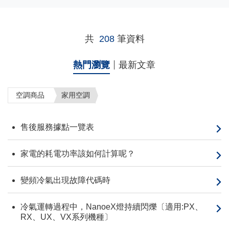
共
208
筆資料
熱門瀏覽
最新文章
空調商品
家用空調
售後服務據點一覽表
家電的耗電功率該如何計算呢？
變頻冷氣出現故障代碼時
冷氣運轉過程中，NanoeX燈持續閃爍〔適用:PX、
RX、UX、VX系列機種〕