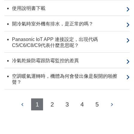
使用說明書下載
開冷氣時室外機有排水，是正常的嗎？
Panasonic IoT APP 連接設定，出現代碼
C5/C6/C8/C9代表什麼意思呢？
冷氣乾燥防霉跟防霉監控的差異
空調暖氣運轉時，機體為何會發出像是裂開的啪擦
聲？
1
2
3
4
5