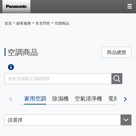
>
>
>
首頁
顧客服務
常見問答
空調商品
空調商品
商品總覽
家用空調
除濕機
空氣清淨機
電風扇
暖