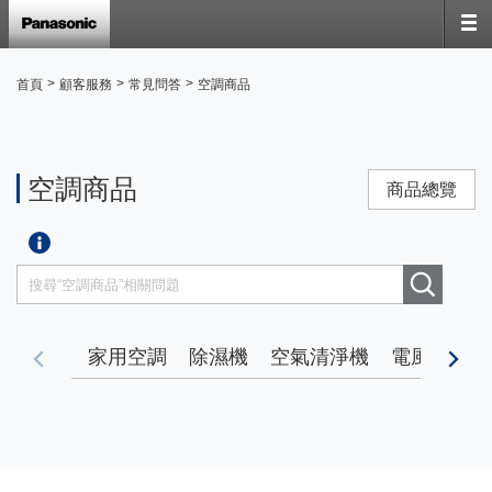
>
>
>
首頁
顧客服務
常見問答
空調商品
空調商品
商品總覽
家用空調
除濕機
空氣清淨機
電風扇
暖