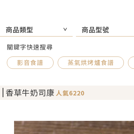
商品類型
商品型號
關鍵字快速搜尋
影音食譜
蒸氣烘烤爐食譜
香草牛奶司康
人氣6220