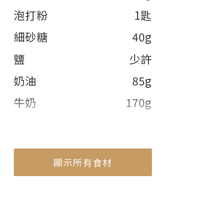
泡打粉
1匙
細砂糖
40g
鹽
少許
奶油
85g
牛奶
170g
顯示所有食材
顯示部份食材