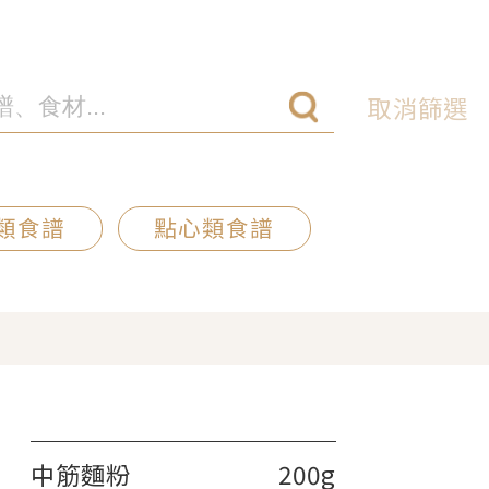
取消篩選
類食譜
點心類食譜
中筋麵粉
200g