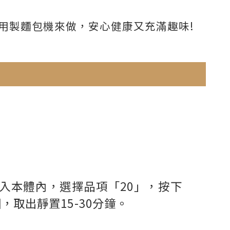
用製麵包機來做，安心健康又充滿趣味!
入本體內，選擇品項「20」，按下
，取出靜置15-30分鐘。