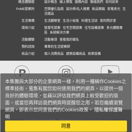
概念體驗館
設計概念
線上導覧
服務內容
聯絡我們
如何前來
PoME提案所
空間優化指南
設計師/名人推薦
新品開箱
家電食光
生
活選品
生活專欄
生活觀察室
生活小祕笈
料理生活誌
家的問診室
環境介紹
智慧宅提案
住宅空間提案
住宅設備提案
多元體驗專
區
系統解決方案
活動體驗
活動搜尋
查看我的報名
預約諮詢
專業的生活提案師
商品介紹
個人消費商品
建築設備商品
商業設備
本集團與大部分的企業網頁一樣，利用一種稱作Cookies之
標準技術，蒐集有關您如何使用我們的網頁，以提供一個
良好的體驗環境，並藉以評估我們網頁上較受歡迎的版
面，或當您再拜訪我們網頁時提醒您之用。若您繼續瀏覽
網頁，即表示您同意我們的Cookies政策。
隱私權保護聲
明
如有相關商品資訊問題，請電洽顧客商談中心 0800-098-800
同意
Panasonic® 係由Panasonic Holdings Corporation授權使用
關於我們
客戶服務 時間與電話
隱私權保護