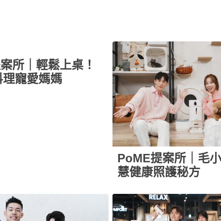
提案所｜輕鬆上桌！
料理寵愛媽媽
PoME提案所｜毛
慧健康照護秘方