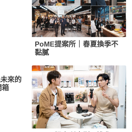
PoME提案所｜春夏換季不
黏膩
進未來的
開箱