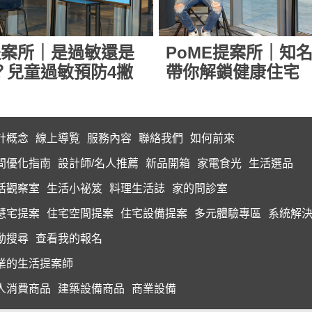
提案所｜是過敏還是
PoME提案所｜知
D？兒童過敏預防4撇
帶你解鎖健康住宅
計概念
線上導覧
服務內容
聯絡我們
如何前來
間優化指南
設計師/名人推薦
新品開箱
家電食光
生活選品
活觀察室
生活小祕笈
料理生活誌
家的問診室
慧宅提案
住宅空間提案
住宅設備提案
多元體驗專區
系統解
動搜尋
查看我的報名
業的生活提案師
人消費商品
建築設備商品
商業設備