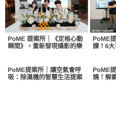
PoME 提案所｜《定格心動
PoME
瞬間》，重新發現攝影的樂
課！6
趣
鍵
PoME提案所｜讓空氣會呼
PoME
吸：除濕機的智慧生活提案
燒！解