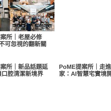
享受
提案所｜老屋必修
大不可忽視的翻新關
提案所｜新品話題延
PoME提案所｜走
鎖口腔清潔新境界
家：AI智慧宅實境