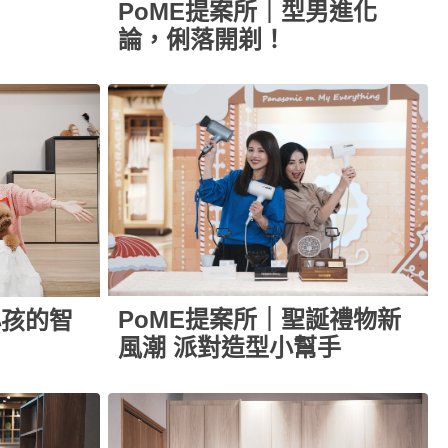
PoME提案所｜型男進化
論，俐落開剃！
PoME提案所｜聖誕禮物新
小孩的智
風潮 派對造型小幫手