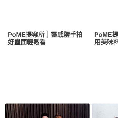
PoME提案所｜靈感隨手拍
PoME
好畫面輕鬆看
用美味