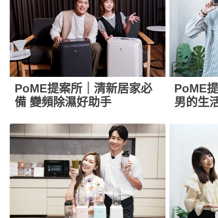
PoME
PoME提案所｜清新居家必
男的生
備 變頻除濕好助手