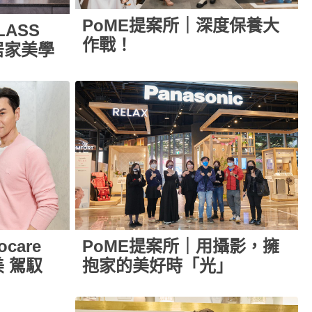
PoME提案所｜深度保養大
LASS
作戰！
居家美學
care
PoME提案所｜用攝影，擁
 駕馭
抱家的美好時「光」