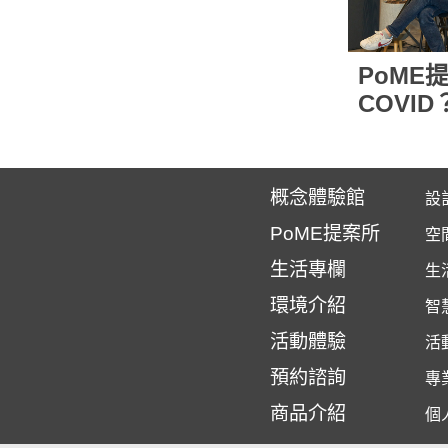
PoME
COVI
步！
概念體驗館
設
PoME提案所
空
生活專欄
生
環境介紹
智
活動體驗
活
預約諮詢
專
商品介紹
個