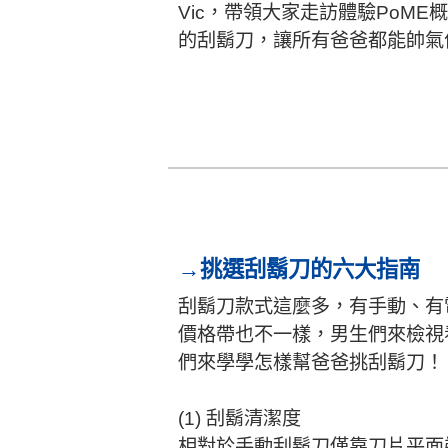
Vic，帶領大家走訪體驗PoM
的刮鬍刀，讓所有爸爸都能帥氣值U
→挑選刮鬍刀的六大指南
刮鬍刀款式這麼多，有手動、有
價格帶也不一樣，男生們來檢視
們來學學怎樣幫爸爸挑刮鬍刀！
(1) 刮鬍清潔度
相對於手動刮鬍刀僅靠刀片平面