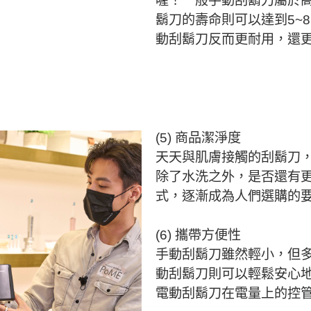
喔！一般手動刮鬍刀屬於
鬍刀的壽命則可以達到5~8
動刮鬍刀反而更耐用，還
(5) 商品潔淨度
天天與肌膚接觸的刮鬍刀
除了水洗之外，是否還有
式，逐漸成為人們選購的
(6) 攜帶方便性
手動刮鬍刀雖然輕小，但
動刮鬍刀則可以輕鬆安心
電動刮鬍刀在電量上的控