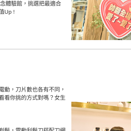
E概念體驗館，挑選把最適合
p !
電動，刀片數也各有不同，
看看你挑的方式對嗎？女生
剃鬍，電動刮鬍刀搭配刀網