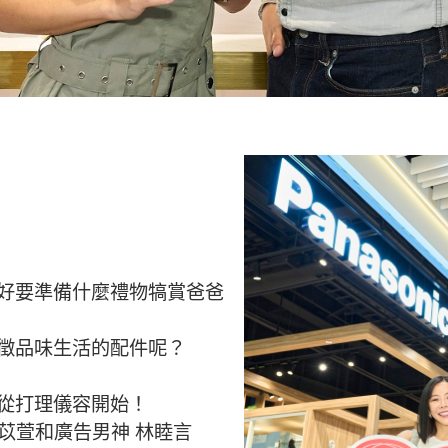
好要準備什麼禮物犒賞爸爸
徵品味生活的配件呢？
從打理儀容開始！
 苡萱和廣告男神 林睦言