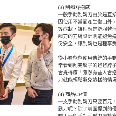
(3) 刮鬍舒適感
一般手動刮鬍刀由於是直
因使用不當而產生傷口外
等症狀，讓理應是舒服乾
鬍刀的刀網設計則能避免
份安全，讓刮鬍也是種享
從小看爸爸使用傳統的手
常看到刮完鬍子的爸爸脖
會覺得癢！雖然有些人會
刀就能輕鬆避免這樣的情
(4) 商品CP值
一支手動刮鬍刀只要百元
鬍刀呢？除了前面提到的