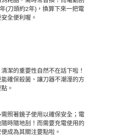
高消耗品，需時常替換！而電動刮
年(刀頭約2年)，換算下來一把電
更安全便利喔。
，清潔的重要性自然不在話下啦！
更能確保殺菌、讓刀器不潮溼的方
要點。
多需照著鏡子使用以確保安全；電
地隨時隨地刮！而需要充電使用的
管便成為其關注要點啦。