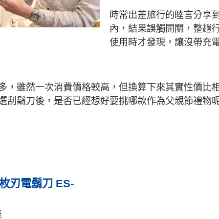
時常出差旅行的睦言分享
內，結果誤觸開關，整趟
使用時才發現，讓沒帶充
多，雖然一次消費價格較高，但換算下來其實性價比
選刮鬍刀後，是否已經想好要挑哪款作為父親節禮物呢
六枚刃電鬍刀 ES-
達