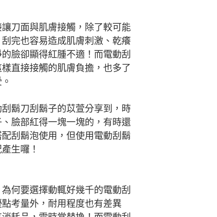
接讓刀面與肌膚接觸，除了較可能
，刮完也容易造成肌膚刺激、乾癢
淨的臉卻顯得紅腫不適！而電動刮
這樣直接接觸的肌膚負擔，也多了
受。
動刮鬍刀刮鬍子的苡萱分享到，時
子、臉部紅得一塊一塊的，有時還
搭配刮鬍泡使用，但使用電動刮鬍
況產生囉！
，為何要選擇動輒好幾千的電動刮
優點考量外，耐用程度也有差異