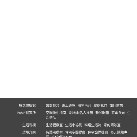
概念體驗館
設計概念
線上導覧
服務內容
聯絡我們
如何前來
PoME提案所
空間優化指南
設計師/名人推薦
新品開箱
家電食光
生
活選品
生活專欄
生活觀察室
生活小祕笈
料理生活誌
家的問診室
環境介紹
智慧宅提案
住宅空間提案
住宅設備提案
多元體驗專