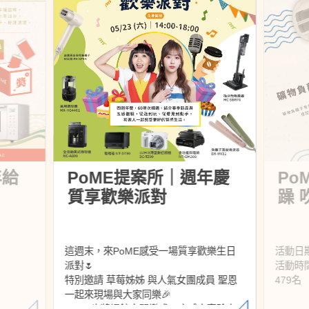
年給
PoME提案所｜週年慶
Po
質享歡樂派對
躁 
這週末，來PoME感受一場質享歡樂生日
活動日期︰2
派對🌷​
活動時間︰
特別邀請 草莓姊姊 與人氣女團成員 聖恩​
479名
一起來現場與大家同樂🎉​