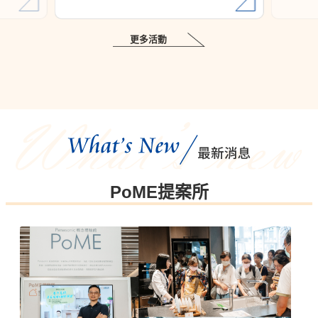
PoME也將場館空間變成一座感官實驗室​
從看見、嗅見，到觸摸、品味與感受​
！​
帶你重新認識美好生活的每一個細節
更多活動
🍭​
草莓糖葫
​
PoME提案所