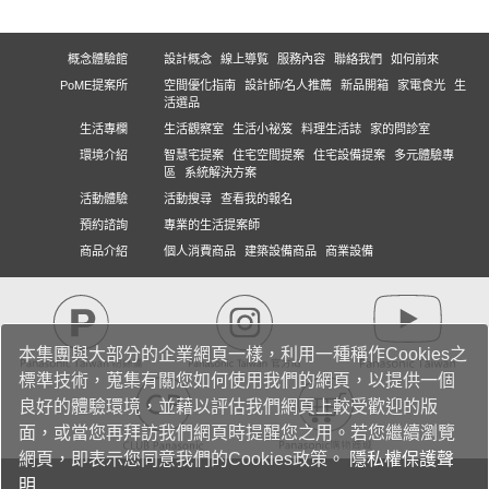
概念體驗館
設計概念
線上導覧
服務內容
聯絡我們
如何前來
PoME提案所
空間優化指南
設計師/名人推薦
新品開箱
家電食光
生
活選品
生活專欄
生活觀察室
生活小祕笈
料理生活誌
家的問診室
環境介紹
智慧宅提案
住宅空間提案
住宅設備提案
多元體驗專
區
系統解決方案
活動體驗
活動搜尋
查看我的報名
預約諮詢
專業的生活提案師
商品介紹
個人消費商品
建築設備商品
商業設備
本集團與大部分的企業網頁一樣，利用一種稱作Cookies之
標準技術，蒐集有關您如何使用我們的網頁，以提供一個
良好的體驗環境，並藉以評估我們網頁上較受歡迎的版
面，或當您再拜訪我們網頁時提醒您之用。若您繼續瀏覽
網頁，即表示您同意我們的Cookies政策。
隱私權保護聲
明