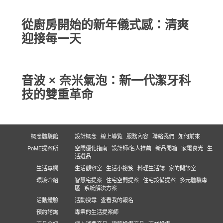
從廚房開始的新年儀式感：清爽
迎接每一天
音波 × 奈米氣泡：新一代潔牙科
技的雙重革命
概念體驗館
設計概念
線上導覧
服務內容
聯絡我們
如何前來
PoME提案所
空間優化指南
設計師/名人推薦
新品開箱
家電食光
生
活選品
生活專欄
生活觀察室
生活小祕笈
料理生活誌
家的問診室
環境介紹
智慧宅提案
住宅空間提案
住宅設備提案
多元體驗專
區
系統解決方案
活動體驗
活動搜尋
查看我的報名
預約諮詢
專業的生活提案師