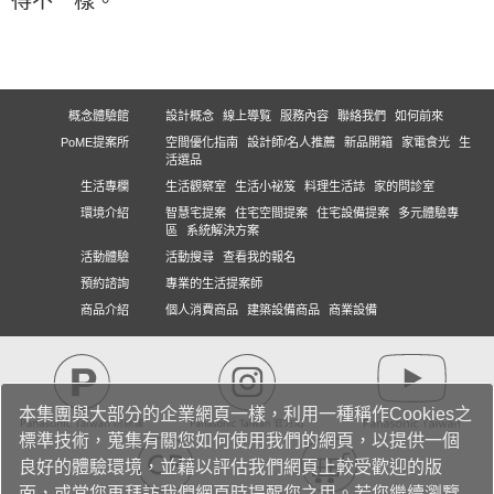
得不一樣。
概念體驗館
設計概念
線上導覧
服務內容
聯絡我們
如何前來
PoME提案所
空間優化指南
設計師/名人推薦
新品開箱
家電食光
生
活選品
生活專欄
生活觀察室
生活小祕笈
料理生活誌
家的問診室
環境介紹
智慧宅提案
住宅空間提案
住宅設備提案
多元體驗專
區
系統解決方案
活動體驗
活動搜尋
查看我的報名
預約諮詢
專業的生活提案師
商品介紹
個人消費商品
建築設備商品
商業設備
本集團與大部分的企業網頁一樣，利用一種稱作Cookies之
標準技術，蒐集有關您如何使用我們的網頁，以提供一個
良好的體驗環境，並藉以評估我們網頁上較受歡迎的版
面，或當您再拜訪我們網頁時提醒您之用。若您繼續瀏覽