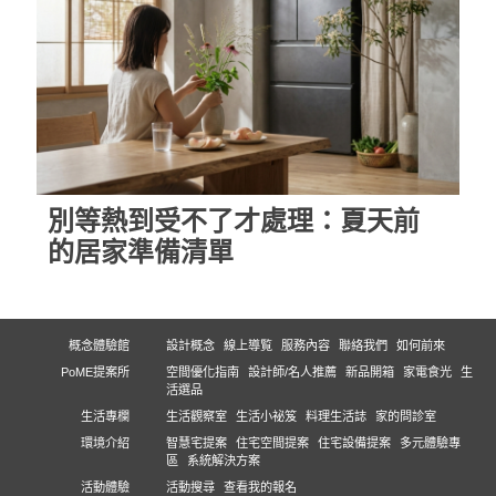
別等熱到受不了才處理：夏天前
的居家準備清單
概念體驗館
設計概念
線上導覧
服務內容
聯絡我們
如何前來
PoME提案所
空間優化指南
設計師/名人推薦
新品開箱
家電食光
生
活選品
生活專欄
生活觀察室
生活小祕笈
料理生活誌
家的問診室
環境介紹
智慧宅提案
住宅空間提案
住宅設備提案
多元體驗專
區
系統解決方案
活動體驗
活動搜尋
查看我的報名