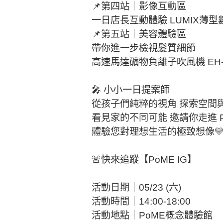
📌第四站｜影像互動區​
一日店長互動體驗​ LUMIX薄型數
📌第五站｜美容體驗區​
帶你進一步檢視髮質細節​
高速馬達礦物負離子吹風機 EH-
🎤 小小一日提案師​
從孩子們純粹的視角 探索空間與
看見家的不同可能​ 邀請你走進 P
體驗您對理想生活的極致想像💛
🚨快來追蹤【
PoME IG
】
活動日期｜05/23 (六)​
活動時間｜14:00-18:00​
活動地點｜PoME概念體驗館​