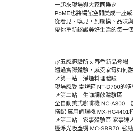
一起來現場與大家同樂🎉​
PoME也將場館空間變成一座感
從看見、嗅見，到觸摸、品味與
帶你重新認識美好生活的每一
🌿五感體驗所 x 春季新品登場​
透過實際體驗，感受家電如何融入
📌第一站｜淨煙料理體驗​
現場感受 電烤箱 NT-D700的
📌第二站｜生咖調飲體驗區​
全自動美式咖啡機 NC-A800一
搭配 萬用調理機 MX-HG440
📌第三站｜家事體驗區​ 家事達人
極淨光吸塵機 MC-SBR70 ​