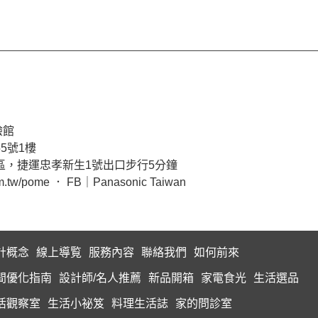
驗館
5號1樓
區，捷運忠孝新生1號出口步行5分鐘
om.tw/pome
．
FB｜Panasonic Taiwan
計概念
線上導覧
服務內容
聯絡我們
如何前來
間優化指南
設計師/名人推薦
新品開箱
家電食光
生活選品
活觀察室
生活小祕笈
料理生活誌
家的問診室