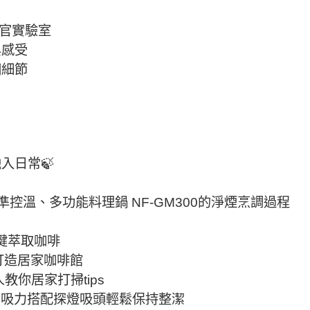
官實驗室​
感受​
個細節
日常🍃​
精準控溫​、多功能料理鍋 NF-GM300的淨煙烹調過程​
鍵萃取咖啡​
1打造居家咖啡館​
教你居家打掃tips​
 強勁吸力搭配探燈吸頭輕鬆保持整潔​