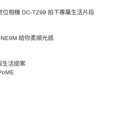
位相機 DC-TZ99 拍下專屬生活片段​
NE9M 給你柔順光感
生活提案​
oME​
​