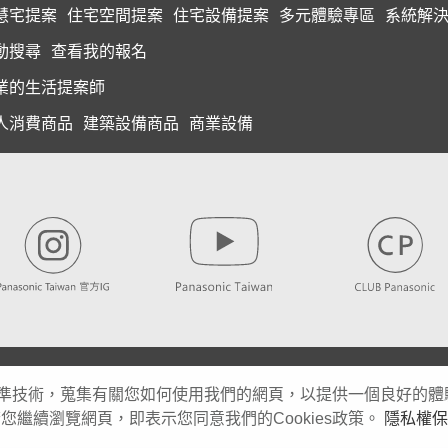
慧宅提案
住宅空間提案
住宅設備提案
多元體驗專區
系統解
動搜尋
查看我的報名
業的生活提案師
人消費商品
建築設備商品
商業設備
如有相關商品資訊問題，請電洽顧客商談中心 0800-098-800
之標準技術，蒐集有關您如何使用我們的網頁，以提供一個良好的
Panasonic® 係由Panasonic Holdings Corporation授權使用
繼續瀏覽網頁，即表示您同意我們的Cookies政策。
隱私權保
關於我們
客戶服務 時間與電話
隱私權保護