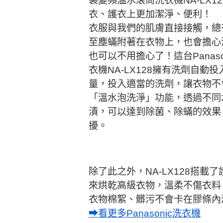
製變頻溫水滾筒洗衣機NA-LX1
衣、護衣上更加潔淨、便利！
衣服與我們的肌膚直接接觸，總
至塵蟎附著在衣物上，也會擔心
也可以不用擔心了！這台Panas
衣機NA-LX128擁有洗劑自動
量，投入適當的洗劑，讓衣物不
「溫水泡洗淨」功能，透過不同
漬，可以達到除菌、除蟎的效果
擾。
除了此之外，NA-LX128搭
來烘乾高級衣物，溫柔不傷衣料！
衣物棉絮、髒污不會卡在膠條內
➡看更多Panasonic洗衣機