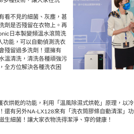
28多種技術，讓大家在洗
有看不見的細菌、灰塵，甚
洗劑是否殘留在衣物上。再
onic日本製變頻溫水滾筒洗
投入功能，可以自動偵測洗衣
會殘留過多洗劑！還擁有
水溫清洗，清洗各種頑強污
，全方位解決各種洗衣困
載了護衣烘乾的功能，利用「溫風除濕式烘乾」原理，以冷
還有另外NA-LX128來有「洗衣筒膠條自動清潔」
滋生細菌！讓大家衣物洗得潔淨、穿的健康！