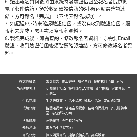
6. 送出報名資料後將由系統寄發驗證信函至報名者提供的
電子郵件信箱，須於收到驗證信函的6小時內點選確認連
結，方可報名「完成」（不代表報名成功）。
7. 如超過6小時未確認驗證信函，或沒有收到驗證信函，屬
報名未完成，需再次填寫報名資料。
8. 報名完成後，如需查詢、修改報名者資料，亦需要Email
驗證，收到驗證信函後須點選確認連結，方可修改報名者資
料。
概念體驗館
設計概念
線上導覧
服務內容
聯絡我們
如何前來
PoME提案所
空間優化指南
設計師/名人推薦
新品開箱
家電食光
生
活選品
生活專欄
生活觀察室
生活小祕笈
料理生活誌
家的問診室
環境介紹
智慧宅提案
住宅空間提案
住宅設備提案
多元體驗專
區
系統解決方案
活動體驗
活動搜尋
查看我的報名
預約諮詢
專業的生活提案師
商品介紹
個人消費商品
建築設備商品
商業設備