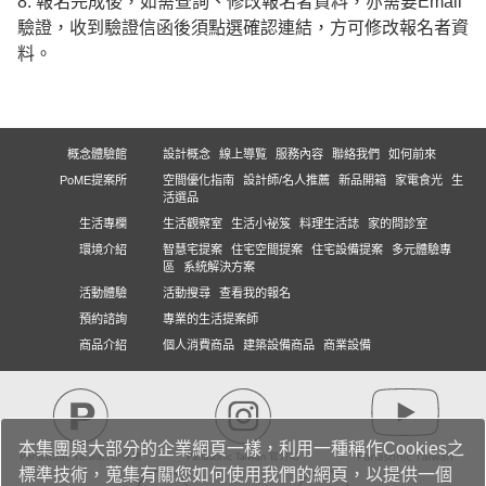
8. 報名完成後，如需查詢、修改報名者資料，亦需要Email
驗證，收到驗證信函後須點選確認連結，方可修改報名者資
料。
概念體驗館
設計概念
線上導覧
服務內容
聯絡我們
如何前來
PoME提案所
空間優化指南
設計師/名人推薦
新品開箱
家電食光
生
活選品
生活專欄
生活觀察室
生活小祕笈
料理生活誌
家的問診室
環境介紹
智慧宅提案
住宅空間提案
住宅設備提案
多元體驗專
區
系統解決方案
活動體驗
活動搜尋
查看我的報名
預約諮詢
專業的生活提案師
商品介紹
個人消費商品
建築設備商品
商業設備
本集團與大部分的企業網頁一樣，利用一種稱作Cookies之
標準技術，蒐集有關您如何使用我們的網頁，以提供一個