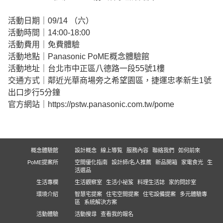
活動日期｜09/14 （六）
活動時間｜14:00-18:00
活動費用｜免費體驗
活動地點｜Panasonic PoME概念體驗館
活動地址｜台北市中正區八德路一段55號1樓
交通方式｜鄰近光華商場旁之希望園區，捷運忠孝新生1號
出口步行5分鐘
官方網站｜https://pstw.panasonic.com.tw/pome
概念體驗館
設計概念
線上導覧
服務內容
聯絡我們
如何前來
PoME提案所
空間優化指南
設計師/名人推薦
新品開箱
家電食光
生
活選品
生活專欄
生活觀察室
生活小祕笈
料理生活誌
家的問診室
環境介紹
智慧宅提案
住宅空間提案
住宅設備提案
多元體驗專
區
系統解決方案
活動體驗
活動搜尋
查看我的報名