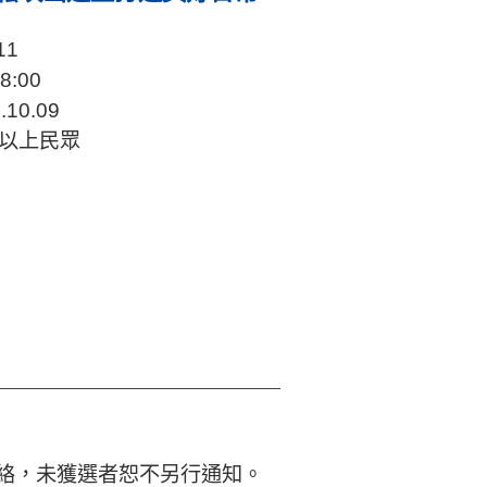
11
8:00
10.09
歲以上民眾
聯絡，未獲選者恕不另行通知。