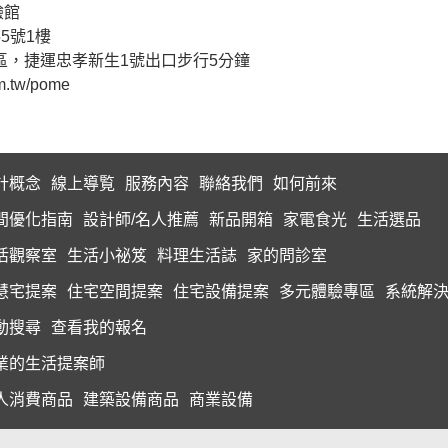
驗館
5號1樓
區，捷運忠孝新生1號出口步行5分鐘
m.tw/pome
計概念
線上導覧
服務內容
聯絡我們
如何前來
間優化指南
設計師/名人推薦
新品開箱
家電食光
生活選品
活觀察室
生活小祕笈
料理生活誌
家的問診室
慧宅提案
住宅空間提案
住宅設備提案
多元體驗專區
系統解
動搜尋
查看我的報名
業的生活提案師
人消費商品
建築設備商品
商業設備