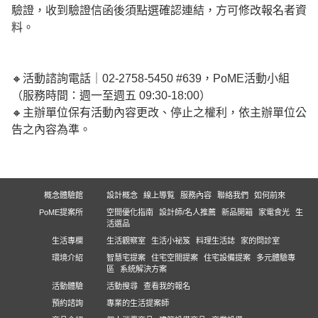
驗證，收到驗證信函後須點選確認連結，方可修改報名者資
料。
🔸活動諮詢電話｜02-2758-5450 #639，PoME活動小組
（服務時間：週一至週五 09:30-18:00）
🔸主辦單位保有活動內容更改、停止之權利，依主辦單位公
告之內容為準。
概念體驗館
設計概念
線上導覧
服務內容
聯絡我們
如何前來
PoME提案所
空間優化指南
設計師/名人推薦
新品開箱
家電食光
生
活選品
生活專欄
生活觀察室
生活小祕笈
料理生活誌
家的問診室
環境介紹
智慧宅提案
住宅空間提案
住宅設備提案
多元體驗專
區
系統解決方案
活動體驗
活動搜尋
查看我的報名
預約諮詢
專業的生活提案師