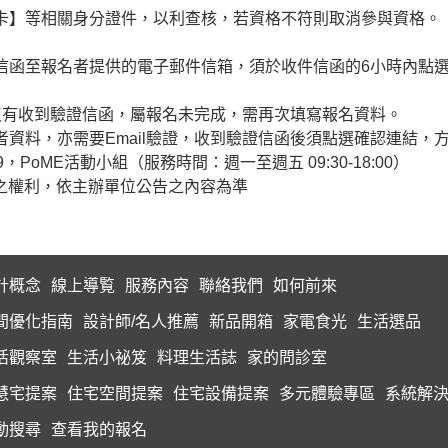
保卡】等相關身分證件，以利查核，若資格不符則取消參與資格。
證信函至報名者提供的電子郵件信箱，須於收件信函的6小時內點
或沒有收到驗證信函，屬報名未完成，需再次填寫報名資料。
名者資料，亦需要Email驗證，收到驗證信函後須點選確認連結，
639，PoME活動小組（服務時間：週一至週五 09:30-18:00）
之權利，依主辦單位公告之內容為準
計概念
線上導覧
服務內容
聯絡我們
如何前來
間優化指南
設計師/名人推薦
新品開箱
家電食光
生活選品
活觀察室
生活小祕笈
料理生活誌
家的問診室
慧宅提案
住宅空間提案
住宅設備提案
多元體驗專區
系統解
動搜尋
查看我的報名