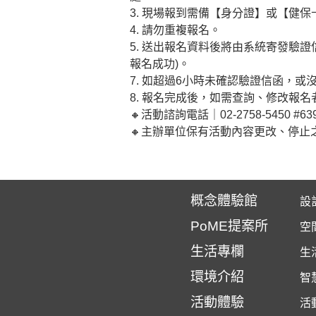
3. 現場報到需備【身分證】或【健
4. 請勿重複報名。
5. 送出報名資料後將由系統寄發驗
報名成功)。
7. 如超過6小時未確認驗證信函，
8. 報名完成後，如需查詢、修改報
🔸活動諮詢電話｜02-2758-5450 #
🔸主辦單位保有活動內容更改、停止
概念體驗館
設
PoME提案所
空
生活專欄
生
環境介紹
智
活動體驗
活