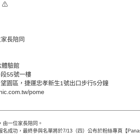
。⚠
位家長陪同
概念體驗館
段55號一樓
望園區，捷運忠孝新生1號出口步行5分鐘
ic.com.tw/pome
與，由一位家長陪同。
名成功，最終參與名單將於7/13（四）公布於粉絲專頁【Panason