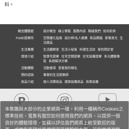
料。
概念體驗館
設計概念
線上導覧
服務內容
聯絡我們
如何前來
PoME提案所
空間優化指南
設計師/名人推薦
新品開箱
家電食光
生
活選品
生活專欄
生活觀察室
生活小祕笈
料理生活誌
家的問診室
環境介紹
智慧宅提案
住宅空間提案
住宅設備提案
多元體驗專
區
系統解決方案
活動體驗
活動搜尋
查看我的報名
預約諮詢
專業的生活提案師
商品介紹
個人消費商品
建築設備商品
商業設備
本集團與大部分的企業網頁一樣，利用一種稱作Cookies之
標準技術，蒐集有關您如何使用我們的網頁，以提供一個
良好的體驗環境，並藉以評估我們網頁上較受歡迎的版