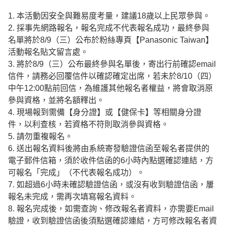
1. 本活動因安全與難易度考量，建議18歲以上民眾參與。
2. 採事先網路報名，報名完成不代表報名成功，最終參與
名單將於8/9（三）公布於粉絲專頁【Panasonic Taiwan】
活動報名貼文留言處。
3. 將於8/9（三）公布最終參與名單後，寄出行前確認email
信件，請務必回覆信件以確認確定出席，若未於8/10（四）
中午12:00點前回信，為維護其他報名者權益，將會取消原
參與資格，並將名額釋出。
4. 現場報到需備【身分證】或【健保卡】等相關身分證
件，以利查核，若資格不符則取消參與資格。
5. 請勿重複報名。
6. 送出報名資料後將由系統寄發驗證信函至報名者提供的
電子郵件信箱，須於收件信函的6小時內點選確認連結，方
可報名「完成」（不代表報名成功）。
7. 如超過6小時未確認驗證信函，或沒有收到驗證信函，屢
報名未完成，需再次填寫報名資料。
8. 報名完成後，如需查詢、修改報名者資料，亦需要Email
驗證，收到驗證信函後須點選確認連結，方可修改報名者資