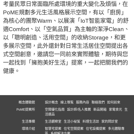
考量民眾日常面臨所處環境的重大變化及煩惱，在
PoME規劃多元生活風格展示空間，有以「廚房」
為核心的團聚Warm、以展演「IoT智能家電」的舒
適Comfort、以「空氣品質」為主軸的潔淨Clean、
以「聰明創造、活用空間」的收納Storage，和更
多展示空間，此外還針對日常生活居住空間提出各
式空間創意，邀請您一同前來實際體驗，期待與您
一起找到「擁抱美好生活」提案，一起把關我們的
健康。
概念體驗館
設計概念
線上導覧
服務內容
聯絡我們
如何前來
PoME提案所
空間優化指南
設計師/名人推薦
新品開箱
家電食光
生
活選品
生活專欄
生活觀察室
生活小祕笈
料理生活誌
家的問診室
環境介紹
智慧宅提案
住宅空間提案
住宅設備提案
多元體驗專
區
系統解決方案