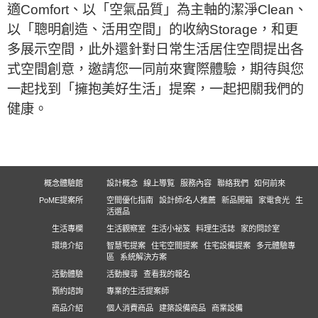
適Comfort、以「空氣品質」為主軸的潔淨Clean、
以「聰明創造、活用空間」的收納Storage，和更
多展示空間，此外還針對日常生活居住空間提出各
式空間創意，邀請您一同前來實際體驗，期待與您
一起找到「擁抱美好生活」提案，一起把關我們的
健康。
概念體驗館
設計概念
線上導覧
服務內容
聯絡我們
如何前來
PoME提案所
空間優化指南
設計師/名人推薦
新品開箱
家電食光
生
活選品
生活專欄
生活觀察室
生活小祕笈
料理生活誌
家的問診室
環境介紹
智慧宅提案
住宅空間提案
住宅設備提案
多元體驗專
區
系統解決方案
活動體驗
活動搜尋
查看我的報名
預約諮詢
專業的生活提案師
商品介紹
個人消費商品
建築設備商品
商業設備