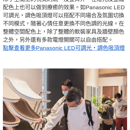
配色上也可以做到療癒的效果。如Panasonic LED
可調光・調色吸頂燈可以搭配不同場合及氛圍切換
不同模式，隨著心情任意更換不同色調的光線。在
整體空間配色上，除了整體的軟裝家具及牆壁顏色
之外，另外還有多款電燈開關可以自由搭配。
點擊查看更多Panasonic LED可調光・調色吸頂燈