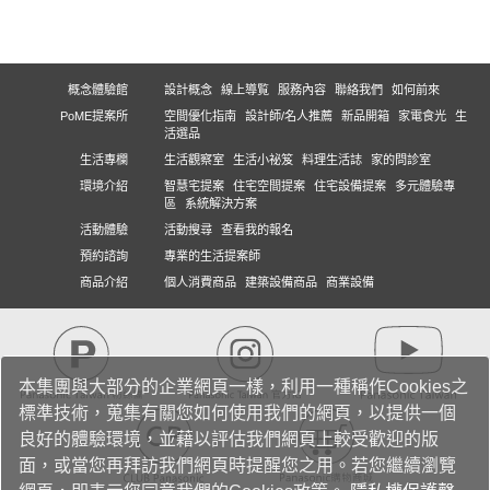
概念體驗館
設計概念
線上導覧
服務內容
聯絡我們
如何前來
PoME提案所
空間優化指南
設計師/名人推薦
新品開箱
家電食光
生
活選品
生活專欄
生活觀察室
生活小祕笈
料理生活誌
家的問診室
環境介紹
智慧宅提案
住宅空間提案
住宅設備提案
多元體驗專
區
系統解決方案
活動體驗
活動搜尋
查看我的報名
預約諮詢
專業的生活提案師
商品介紹
個人消費商品
建築設備商品
商業設備
本集團與大部分的企業網頁一樣，利用一種稱作Cookies之
標準技術，蒐集有關您如何使用我們的網頁，以提供一個
良好的體驗環境，並藉以評估我們網頁上較受歡迎的版
面，或當您再拜訪我們網頁時提醒您之用。若您繼續瀏覽