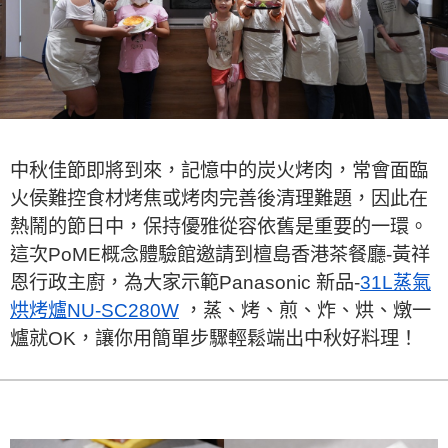
中秋佳節即將到來，記憶中的炭火烤肉，常會面臨
火侯難控食材烤焦或烤肉完善後清理難題，因此在
熱鬧的節日中，保持優雅從容依舊是重要的一環。
這次PoME概念體驗館邀請到檀島香港茶餐廳-黃祥
恩行政主廚，為大家示範Panasonic 新品-
31L蒸氣
烘烤爐NU-SC280W
，蒸、烤、煎、炸、烘、燉一
爐就OK，讓你用簡單步驟輕鬆端出中秋好料理！