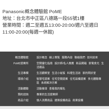
Panasonic概念體驗館 PoME
地址：台北市中正區八德路一段55號1樓
營業時間：週二至週五13:00-20:00/週六至週日
11:00-20:00(每週一休館)
概念體驗館
設計概念
線上導覧
服務內容
聯絡我們
如何前來
PoME提案所
空間優化指南
設計師/名人推薦
新品開箱
家電食光
生
活選品
生活專欄
生活觀察室
生活小祕笈
料理生活誌
家的問診室
環境介紹
智慧宅提案
住宅空間提案
住宅設備提案
多元體驗專
區
系統解決方案
活動體驗
活動搜尋
查看我的報名
預約諮詢
專業的生活提案師
商品介紹
個人消費商品
建築設備商品
商業設備