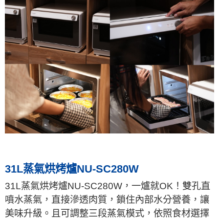
31L蒸氣烘烤爐NU-SC280W
31L蒸氣烘烤爐NU-SC280W，一爐就OK！雙孔直
噴水蒸氣，直接滲透肉質，鎖住內部水分營養，讓
美味升級。且可調整三段蒸氣模式，依照食材選擇