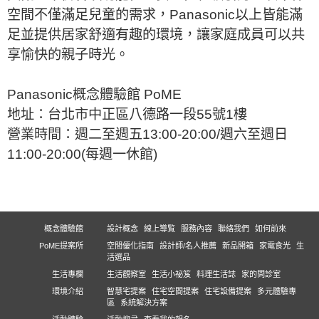
空間不僅滿足兒童的需求，Panasonic以上皆能滿
足並提供居家舒適有趣的環境，讓家庭成員可以共
享愉快的親子時光。
Panasonic概念體驗館 PoME
地址：台北市中正區八德路一段55號1樓
營業時間：週二至週五13:00-20:00/週六至週日
11:00-20:00(每週一休館)
概念體驗館
設計概念
線上導覧
服務內容
聯絡我們
如何前來
PoME提案所
空間優化指南
設計師/名人推薦
新品開箱
家電食光
生
活選品
生活專欄
生活觀察室
生活小祕笈
料理生活誌
家的問診室
環境介紹
智慧宅提案
住宅空間提案
住宅設備提案
多元體驗專
區
系統解決方案