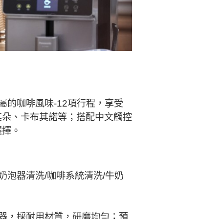
屬的咖啡風味-12項行程，享受
其朵、卡布其諾等；搭配中文觸控
選擇。
奶泡器清洗/咖啡系統清洗/牛奶
器，採耐用材質，研磨均勻；預