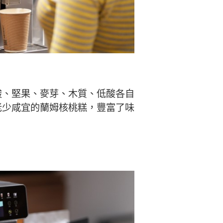
酸、堅果、麥芽、木質、低酸各自
老少咸宜的蘭姆核桃糕，豐富了味