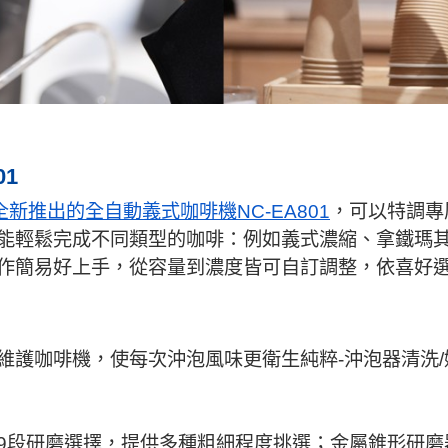
01
ic全新推出的全自動義式咖啡機NC-EA801
，可以特調專
能輕鬆完成不同類型的咖啡：例如義式濃縮、拿鐵瑪
作簡易好上手，從容量到濃度皆可自訂調整，依喜好
護咖啡機，使每次沖泡風味更衛生純粹-沖泡器清洗/
9段研磨選擇，提供多種粗細程度挑選；金屬錐形研磨