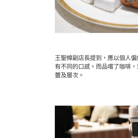
王聖幃副店長提到，應以個人偏
有不同的口感。而品嚐了咖啡，
蕾及層次。