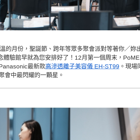
升溫的月份，聖誕節、跨年等眾多聚會派對等著你／妳
念體驗館早就為您安排好了！12月第一個周末，PoM
nasonic最新款
高滲透離子美容儀 EH-ST99
。現場
聚會中最閃耀的一顆星。