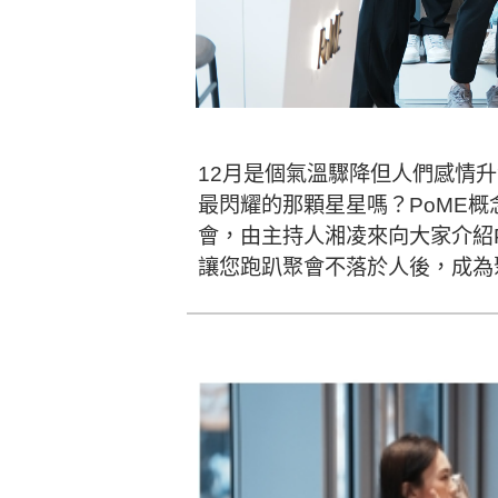
12月是個氣溫驟降但人們感情
最閃耀的那顆星星嗎？PoME概
會，由主持人湘凌來向大家介紹Pa
讓您跑趴聚會不落於人後，成為