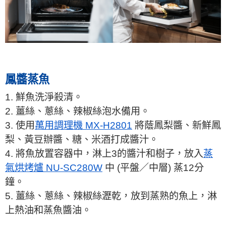
鳳醬蒸魚
1. 鮮魚洗淨殺清。
2. 薑絲、蔥絲、辣椒絲泡水備用。
3. 使用
萬用調理機 MX-H2801
將蔭鳳梨醬、新鮮鳳
梨、黃豆辦醬、糖、米酒打成醬汁。
4. 將魚放置容器中，淋上3的醬汁和樹子，放入
蒸
氣烘烤爐 NU-SC280W
中 (平盤／中層) 蒸12分
鐘。
5. 薑絲、蔥絲、辣椒絲瀝乾，放到蒸熟的魚上，淋
上熱油和蒸魚醬油。