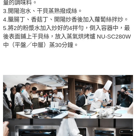
量的調味料。
3.開陽泡水、干貝蒸熟撥成絲。
4.臘腸丁、香菇丁、開陽炒香後加入蘿蔔絲拌炒。
5.將2的粉漿水加入炒好的4拌勻，倒入容器中，最
後表面鋪上干貝絲，放入蒸氣烘烤爐 NU-SC280W
中（平盤／中層）蒸30分鐘。