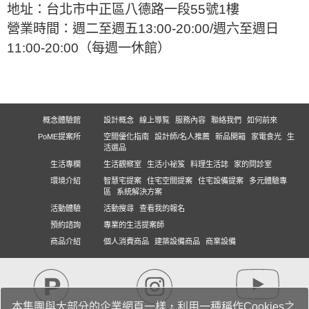
地址：台北市中正區八德路一段55號1樓
營業時間：週二至週五13:00-20:00/週六至週日
11:00-20:00（每週一休館）
概念體驗館
設計概念
線上導覧
服務內容
聯絡我們
如何前來
PoME提案所
空間優化指南
設計師/名人推薦
新品開箱
家電食光
生
活選品
生活專欄
生活觀察室
生活小祕笈
料理生活誌
家的問診室
環境介紹
智慧宅提案
住宅空間提案
住宅設備提案
多元體驗專
區
系統解決方案
活動體驗
活動搜尋
查看我的報名
預約諮詢
專業的生活提案師
商品介紹
個人消費商品
建築設備商品
商業設備
本集團與大部分的企業網頁一樣，利用一種稱作Cookies之