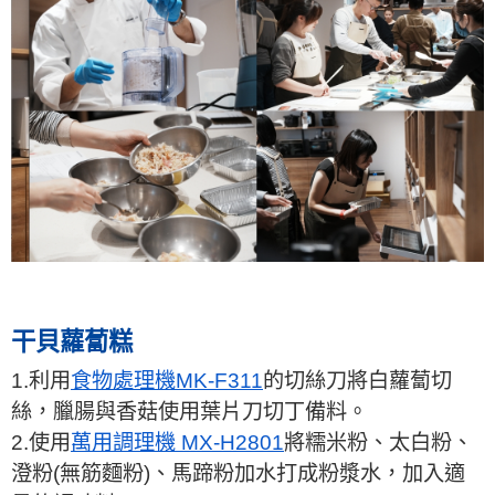
干貝蘿蔔糕
1.利用
食物處理機MK-F311
的切絲刀將白蘿蔔切
絲，臘腸與香菇使用葉片刀切丁備料。
2.使用
萬用調理機 MX-H2801
將糯米粉、太白粉、
澄粉(無筋麵粉)、馬蹄粉加水打成粉漿水，加入適