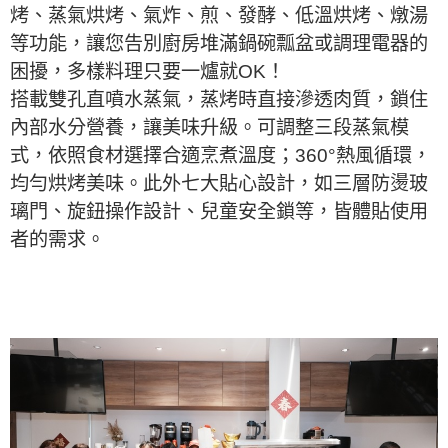
烤、蒸氣烘烤、氣炸、煎、發酵、低溫烘烤、燉湯
等功能，讓您告別廚房堆滿鍋碗瓢盆或調理電器的
困擾，多樣料理只要一爐就OK！
搭載雙孔直噴水蒸氣，蒸烤時直接滲透肉質，鎖住
內部水分營養，讓美味升級。可調整三段蒸氣模
式，依照食材選擇合適烹煮溫度；360°熱風循環，
均勻烘烤美味。此外七大貼心設計，如三層防燙玻
璃門、旋鈕操作設計、兒童安全鎖等，皆體貼使用
者的需求。