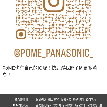
PoME也有自己的IG囉！快追蹤我們了解更多消
息！
概念體驗館
設計概念
線上導覧
服務內容
聯絡我們
如何前來
PoME提案所
空間優化指南
設計師/名人推薦
新品開箱
家電食光
生