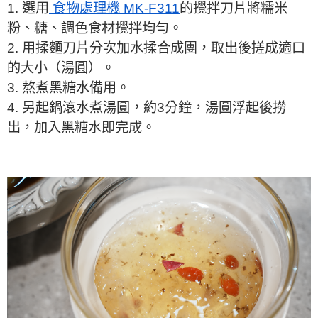
1. 選用
食物處理機 MK-F311
的攪拌刀片將糯米
粉、糖、調色食材攪拌均勻。
2. 用揉麵刀片分次加水揉合成團，取出後搓成適口
的大小（湯圓）。
3. 熬煮黑糖水備用。
4. 另起鍋滾水煮湯圓，約3分鐘，湯圓浮起後撈
出，加入黑糖水即完成。