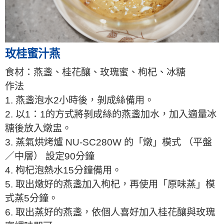
玫桂蜜汁燕
食材：燕盞、桂花釀、玫瑰蜜、枸杞、冰糖
作法
1. 燕盞泡水2小時後，剝成絲備用。
2. 以1：1的方式將剝成絲的燕盞加水，加入適量冰
糖後放入燉盅。
3. 蒸氣烘烤爐 NU-SC280W 的「燉」模式 （平盤
／中層） 設定90分鐘
4. 枸杞泡熱水15分鐘備用。
5. 取出燉好的燕盞加入枸杞，再使用「原味蒸」模
式蒸5分鐘。
6. 取出蒸好的燕盞，依個人喜好加入桂花釀與玫瑰