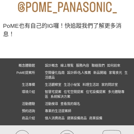
PoME也有自己的IG囉！快追蹤我們了解更多消
息！
概念體驗館
設計概念
線上導覧
服務內容
聯絡我們
如何前來
PoME提案所
空間優化指南
設計師/名人推薦
新品開箱
家電食光
生
活選品
生活專欄
生活觀察室
生活小祕笈
料理生活誌
家的問診室
環境介紹
智慧宅提案
住宅空間提案
住宅設備提案
多元體驗專
區
系統解決方案
活動體驗
活動搜尋
查看我的報名
預約諮詢
專業的生活提案師
商品介紹
個人消費商品
建築設備商品
商業設備