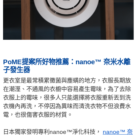
PoME提案所好物推薦：nanoe™ 奈米水離
子發生器
更衣室是最常積累黴菌與塵螨的地方，衣服長期放
在潮溼、不通風的衣櫥中容易產生霉味，為了去除
衣服上的霉味，很多人只能選擇將衣服重新丟到洗
衣機內再洗，不停因為異味而清洗衣物不但浪費水
電，也很傷害衣服的材質。
日本獨家發明專利nanoe™淨化科技，
nanoe™ 奈