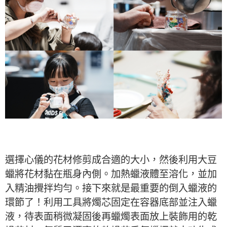
選擇心儀的花材修剪成合適的大小，然後利用大豆
蠟將花材黏在瓶身內側。加熱蠟液體至溶化，並加
入精油攪拌均勻。接下來就是最重要的倒入蠟液的
環節了！利用工具將燭芯固定在容器底部並注入蠟
液，待表面稍微凝固後再蠟燭表面放上裝飾用的乾