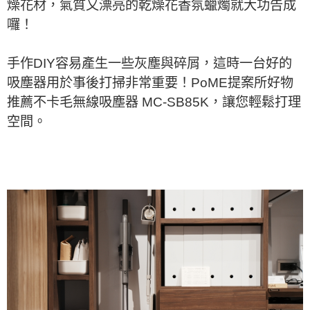
燥花材，氣質又漂亮的乾燥花香氛蠟燭就大功告成
囉！
手作DIY容易產生一些灰塵與碎屑，這時一台好的
吸塵器用於事後打掃非常重要！PoME提案所好物
推薦不卡毛無線吸塵器 MC-SB85K，讓您輕鬆打理
空間。