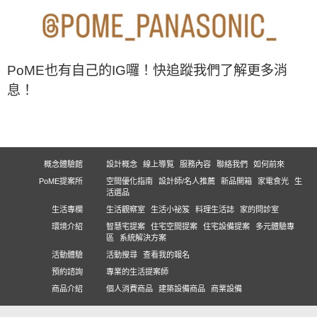
PoME也有自己的IG囉！快追蹤我們了解更多消
息！
概念體驗館
設計概念
線上導覧
服務內容
聯絡我們
如何前來
PoME提案所
空間優化指南
設計師/名人推薦
新品開箱
家電食光
生
活選品
生活專欄
生活觀察室
生活小祕笈
料理生活誌
家的問診室
環境介紹
智慧宅提案
住宅空間提案
住宅設備提案
多元體驗專
區
系統解決方案
活動體驗
活動搜尋
查看我的報名
預約諮詢
專業的生活提案師
商品介紹
個人消費商品
建築設備商品
商業設備