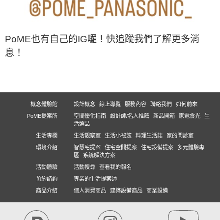
PoME也有自己的IG囉！快追蹤我們了解更多消
息！
概念體驗館
設計概念
線上導覧
服務內容
聯絡我們
如何前來
PoME提案所
空間優化指南
設計師/名人推薦
新品開箱
家電食光
生
活選品
生活專欄
生活觀察室
生活小祕笈
料理生活誌
家的問診室
環境介紹
智慧宅提案
住宅空間提案
住宅設備提案
多元體驗專
區
系統解決方案
活動體驗
活動搜尋
查看我的報名
預約諮詢
專業的生活提案師
商品介紹
個人消費商品
建築設備商品
商業設備