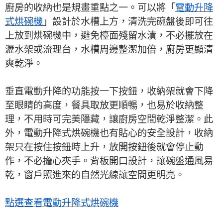
廚房的收納也是規畫重點之一。可以將「
電動升降
式烘碗機
」設計於水槽上方，清洗完碗盤後即可往
上放到烘碗機中，避免檯面殘留水漬，不必擺放在
瀝水架或流理台，水槽周邊整潔加倍，廚房更顯清
爽乾淨。
垂直電動升降的功能按一下按鈕，收納架就會下降
至眼睛的高度，餐具取放更順暢，也易於收納整
理，不用時可完美隱藏，讓廚房空間乾淨整潔。此
外，電動升降式烘碗機也有貼心的安全設計，收納
架只在按住按鈕時上升，放開按鈕後就會停止動
作，不必擔心夾手。背板開口設計，讓碗盤通風易
乾，窗戶照進來的自然光線讓空間更明亮。
點選查看電動升降式烘碗機