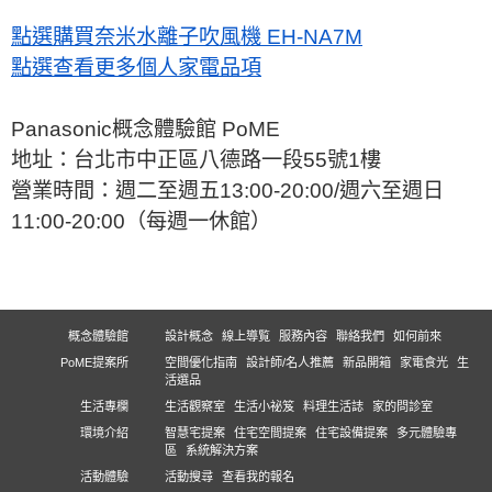
點選購買奈米水離子吹風機 EH-NA7M
點選查看更多個人家電品項
Panasonic概念體驗館 PoME
地址：台北市中正區八德路一段55號1樓
營業時間：週二至週五13:00-20:00/週六至週日
11:00-20:00（每週一休館）
概念體驗館
設計概念
線上導覧
服務內容
聯絡我們
如何前來
PoME提案所
空間優化指南
設計師/名人推薦
新品開箱
家電食光
生
活選品
生活專欄
生活觀察室
生活小祕笈
料理生活誌
家的問診室
環境介紹
智慧宅提案
住宅空間提案
住宅設備提案
多元體驗專
區
系統解決方案
活動體驗
活動搜尋
查看我的報名