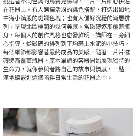
挑選著不同色調的馬賽克磁磚，一片一片細心拼貼
在花器上。有人選擇活潑的跳色搭配，打造出如地
中海小鎮般的斑斕色塊；也有人偏好沉穩的漸層排
列，呈現北歐極簡的幾何美感。當磁磚逐漸覆蓋瓶
身，每個人的創作風格也愈發鮮明。講師在一旁細
心指導，從磁磚的排列到平均裹上水泥的小技巧，
每個細節都影響著最終成品的美感。隨著一片片磁
磚逐漸覆蓋瓶器，原本單調的容器開始展現獨特的
生命力，就像參與者將自己的故事與情感，一點一
滴地鑲嵌進這個陪伴日常生活的花器之中。