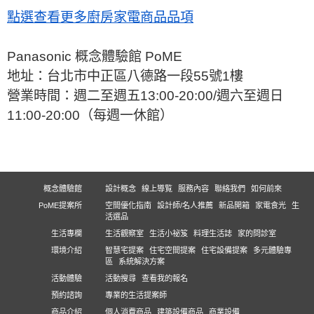
點選查看更多廚房家電商品品項
Panasonic 概念體驗館 PoME
地址：台北市中正區八德路一段55號1樓
營業時間：週二至週五13:00-20:00/週六至週日
11:00-20:00（每週一休館）
概念體驗館
設計概念
線上導覧
服務內容
聯絡我們
如何前來
PoME提案所
空間優化指南
設計師/名人推薦
新品開箱
家電食光
生
活選品
生活專欄
生活觀察室
生活小祕笈
料理生活誌
家的問診室
環境介紹
智慧宅提案
住宅空間提案
住宅設備提案
多元體驗專
區
系統解決方案
活動體驗
活動搜尋
查看我的報名
預約諮詢
專業的生活提案師
商品介紹
個人消費商品
建築設備商品
商業設備