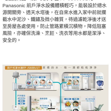
Panasonic 前戶淨水設備體積輕巧，能裝設於總水
源開關旁、透天水塔後，在自來水進入家中前就攔
截水中泥沙、鐵鏽及微小雜質，待過濾乾淨後才送
至房屋各處使用，防止管路累積沉積物，降低阻塞
風險，亦確保洗澡、烹飪、洗衣等用水都是潔淨、
安全的。