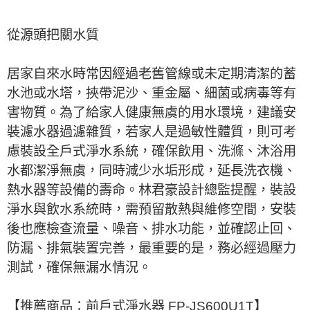
從源頭把關水質
居家自來水時常因經過老舊管線或未定期清潔的蓄
水池或水塔，挾帶泥沙、重金屬、細菌或病毒等有
害物質。為了給家人健康無虞的用水環境，建議安
裝濾水器過濾雜質，若家人是過敏性體質，則可考
慮裝設全戶式淨水系統，確保飲用、洗滌、沐浴用
水都潔淨無虞，同時減少水垢形成，延長洗衣機、
熱水器等設備的壽命。林君豪設計總監提醒，裝設
淨水與飲水系統時，需預留散熱與維修空間，安裝
後也應檢查流量、噪音、排水功能，並確認止回、
防漏、排氣裝置完善，最重要的是，務必經過壓力
測試，確保無漏水情況。
【推薦商品：前戶式淨水器 FP-JS600U1T】