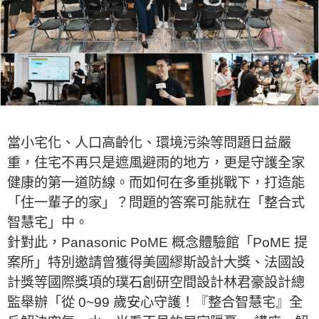
當小宅化、人口高齡化、環境污染等問題日益嚴
重，住宅不再只是遮風避雨的地方，更是守護全家
健康的第一道防線。而如何在多重挑戰下，打造能
「住一輩子的家」？問題的答案可能就在「整合式
智慧宅」中。
針對此，Panasonic PoME 概念體驗館「PoME 提
案所」特別邀請曾獲得美國繆斯設計大獎、法國設
計獎等國際獎項的璞石創研空間設計林君豪設計總
監舉辦「從 0~99 歲安心守護！『整合智慧宅』全