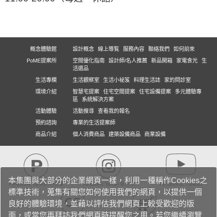
概念體驗館
設計概念
線上導覧
服務內容
聯絡我們
如何前來
PoME提案所
空間優化指南
設計師/名人推薦
新品開箱
家電食光
生
活選品
生活專欄
生活觀察室
生活小祕笈
料理生活誌
家的問診室
環境介紹
智慧宅提案
住宅空間提案
住宅設備提案
多元體驗專
區
系統解決方案
活動體驗
活動搜尋
查看我的報名
預約諮詢
專業的生活提案師
商品介紹
個人消費商品
建築設備商品
商業設備
本集團與大部分的企業網頁一樣，利用一種稱作Cookies之
標準技術，蒐集有關您如何使用我們的網頁，以提供一個
良好的體驗環境，並藉以評估我們網頁上較受歡迎的版
面，或當您再拜訪我們網頁時提醒您之用。若您繼續瀏覽