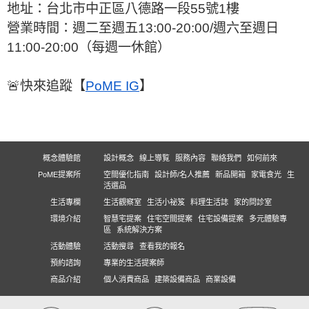
地址：台北市中正區八德路一段55號1樓
營業時間：週二至週五13:00-20:00/週六至週日
11:00-20:00（每週一休館）
🚨快來追蹤【
PoME IG
】
概念體驗館
設計概念
線上導覧
服務內容
聯絡我們
如何前來
PoME提案所
空間優化指南
設計師/名人推薦
新品開箱
家電食光
生
活選品
生活專欄
生活觀察室
生活小祕笈
料理生活誌
家的問診室
環境介紹
智慧宅提案
住宅空間提案
住宅設備提案
多元體驗專
區
系統解決方案
活動體驗
活動搜尋
查看我的報名
預約諮詢
專業的生活提案師
商品介紹
個人消費商品
建築設備商品
商業設備