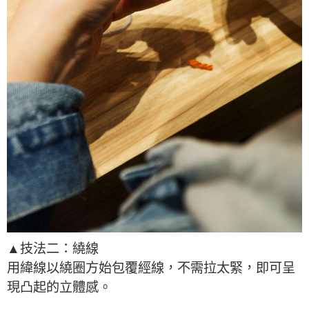
▲技法二：繞線
用緯線以繞圈方始包覆經線，不需拉太緊，即可呈
現凸起的立體感。