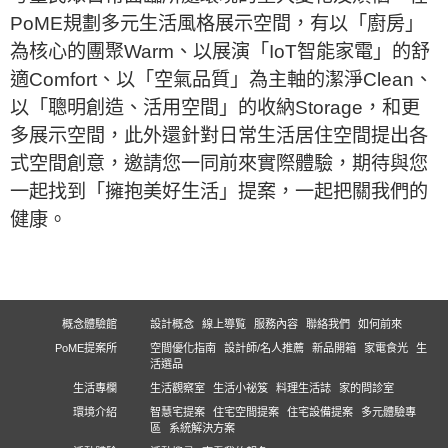
PoME規劃多元生活風格展示空間，有以「廚房」
為核心的團聚Warm、以展演「IoT智能家電」的舒
適Comfort、以「空氣品質」為主軸的潔淨Clean、
以「聰明創造、活用空間」的收納Storage，和更
多展示空間，此外還針對日常生活居住空間提出各
式空間創意，邀請您一同前來實際體驗，期待與您
一起找到「擁抱美好生活」提案，一起把關我們的
健康。
概念體驗館
設計概念
線上導覧
服務內容
聯絡我們
如何前來
PoME提案所
空間優化指南
設計師/名人推薦
新品開箱
家電食光
生
活選品
生活專欄
生活觀察室
生活小祕笈
料理生活誌
家的問診室
環境介紹
智慧宅提案
住宅空間提案
住宅設備提案
多元體驗專
區
系統解決方案