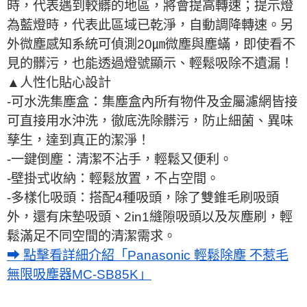
時，代表遇到較髒的地區，將會提高轉速；提示燈
為藍燈時，代表此區域已乾淨，自動調降轉速。另
外微塵感知系統可偵測20㎛微塵與塵蟎，即使看不
見的髒污，也能透過燈號顯示、輕鬆吸除不遺漏！
▲人性化貼心設計
-可水洗集塵盒：集塵盒內所有物件及金屬濾網皆接
可直接用水沖洗，徹底洗除髒污，防止細菌、異味
孳生，達到真正的潔淨！
-一鍵倒塵：清潔不沾手，輕鬆又便利。
-壁掛式收納：輕鬆放置，不占空間。
-多樣化吸頭：搭配4種吸頭，除了雙錐毛刷吸頭
外，還有床墊吸頭、2in1縫隙吸頭以及灰塵刷，輕
鬆滿足不同空間的清潔需求。
➡ 點擊看詳細介紹「Panasonic 輕鬆除塵 不惹毛
無限吸塵器MC-SB85K」