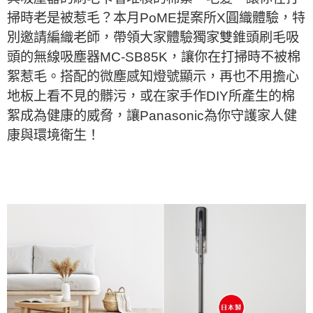
掃時老是被惹毛？本月PoME提案所X圓織體驗，特
別邀請編織老師，帶領大家體驗獨家雙錐頭刷毛吸
頭的無線吸塵器MC-SB85K，讓你在打掃時不被棉
絮惹毛。搭配的微塵感知燈號顯示，再也不用擔心
地板上看不見的髒污，或在家手作DIY所產生的棉
絮成為健康的威脅，讓Panasonic為你守護家人健
康與環境衛生！