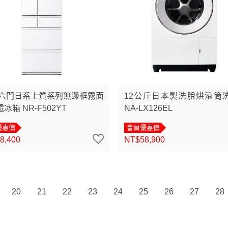
5L六門日系上質系列無邊框霧面
12公斤日本製洗脫烘滾筒
冰箱 NR-F502YT
NA-LX126EL
優惠價
會員優惠價
8,400
NT$58,900
20
21
22
23
24
25
26
27
28