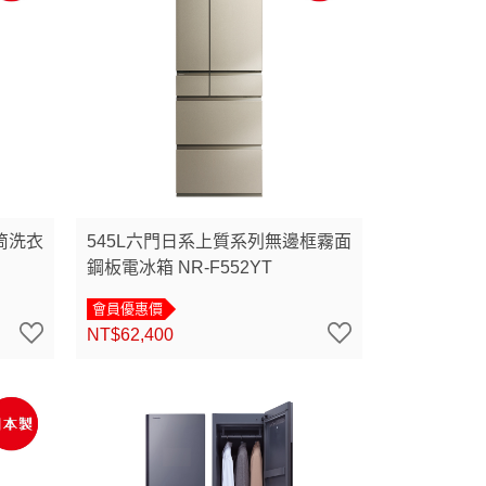
筒洗衣
545L六門日系上質系列無邊框霧面
鋼板電冰箱 NR-F552YT
會員優惠價
NT$62,400