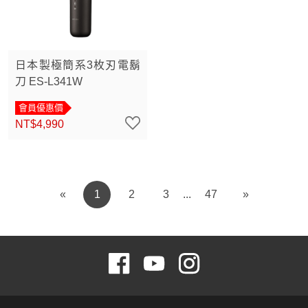
日本製極簡系3枚刃電鬍
刀 ES-L341W
會員優惠價
NT$4,990
«
1
2
3
47
»