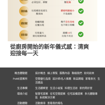
從廚房開始的新年儀式感：清爽
迎接每一天
概念體驗館
設計概念
線上導覧
服務內容
聯絡我們
如何前來
PoME提案所
空間優化指南
設計師/名人推薦
新品開箱
家電食光
生
活選品
生活專欄
生活觀察室
生活小祕笈
料理生活誌
家的問診室
環境介紹
智慧宅提案
住宅空間提案
住宅設備提案
多元體驗專
區
系統解決方案
活動體驗
活動搜尋
查看我的報名