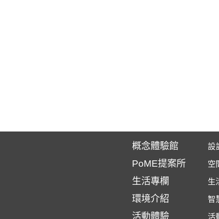
概念體驗館
設
PoME提案所
空
生活專欄
生
環境介紹
智
活動體驗
活