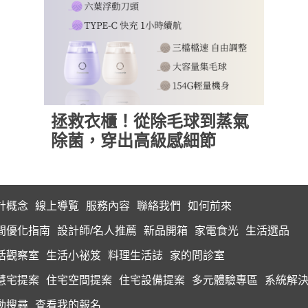
拯救衣櫃！從除毛球到蒸氣
除菌，穿出高級感細節
計概念
線上導覧
服務內容
聯絡我們
如何前來
間優化指南
設計師/名人推薦
新品開箱
家電食光
生活選品
活觀察室
生活小祕笈
料理生活誌
家的問診室
慧宅提案
住宅空間提案
住宅設備提案
多元體驗專區
系統解
動搜尋
查看我的報名