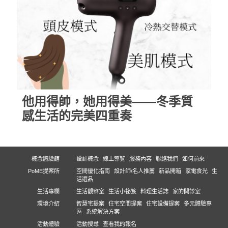
他用得帥，她用得美——冬季質
感生活的完美四重奏
概念體驗館
設計概念
線上導覧
服務內容
聯絡我們
如何前來
PoME提案所
空間優化指南
設計師/名人推薦
新品開箱
家電食光
生
活選品
生活專欄
生活觀察室
生活小祕笈
料理生活誌
家的問診室
環境介紹
智慧宅提案
住宅空間提案
住宅設備提案
多元體驗專
區
系統解決方案
活動體驗
活動搜尋
查看我的報名