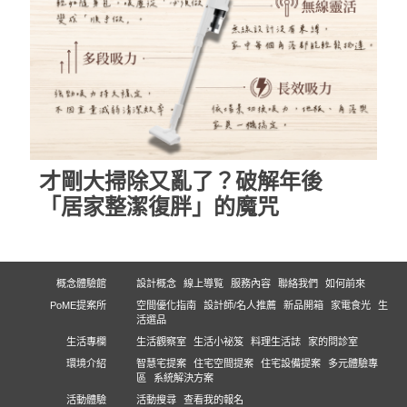
才剛大掃除又亂了？破解年後
「居家整潔復胖」的魔咒
概念體驗館
設計概念
線上導覧
服務內容
聯絡我們
如何前來
PoME提案所
空間優化指南
設計師/名人推薦
新品開箱
家電食光
生
活選品
生活專欄
生活觀察室
生活小祕笈
料理生活誌
家的問診室
環境介紹
智慧宅提案
住宅空間提案
住宅設備提案
多元體驗專
區
系統解決方案
活動體驗
活動搜尋
查看我的報名