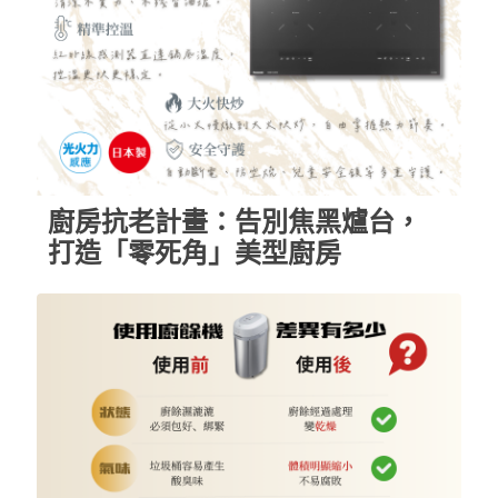
廚房抗老計畫：告別焦黑爐台，
打造「零死角」美型廚房