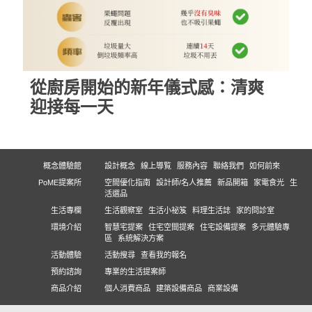
從廚房開始的新年儀式感：清爽
迎接每一天
概念體驗館
設計概念
線上導覧
服務內容
聯絡我們
如何前來
PoME提案所
空間優化指南
設計師/名人推薦
新品開箱
家電食光
生
活選品
生活專欄
生活觀察室
生活小祕笈
料理生活誌
家的問診室
環境介紹
智慧宅提案
住宅空間提案
住宅設備提案
多元體驗專
區
系統解決方案
活動體驗
活動搜尋
查看我的報名
預約諮詢
專業的生活提案師
商品介紹
個人消費商品
建築設備商品
商業設備