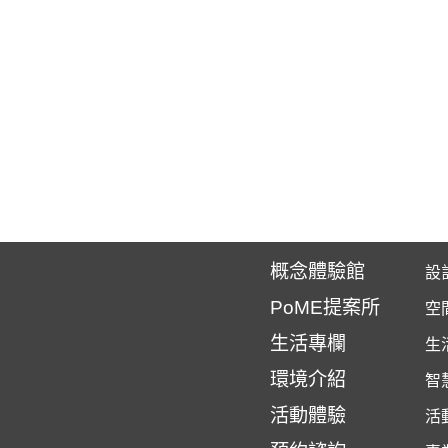
概念體驗館
設
PoME提案所
空
生活專欄
生
環境介紹
智
活動體驗
活