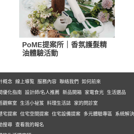
PoME提案所｜香氛護髮精
油體驗活動
計概念
線上導覧
服務內容
聯絡我們
如何前來
間優化指南
設計師/名人推薦
新品開箱
家電食光
生活選品
活觀察室
生活小祕笈
料理生活誌
家的問診室
慧宅提案
住宅空間提案
住宅設備提案
多元體驗專區
系統解
動搜尋
查看我的報名